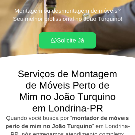
Montagem ou desmontagem de móveis?
Seu melhor profissional no João Turquino!
Solicite Já
Serviços de Montagem
de Móveis Perto de
Mim no João Turquino
em Londrina-PR
Quando você busca por “
montador de móveis
perto de mim no João Turquino
”
em Londrina-
PR
, nós entregamos atendimento completo: