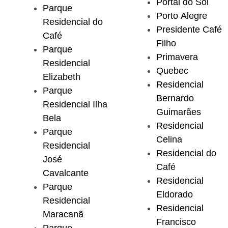
Portal do Sol
Parque
Porto Alegre
Residencial do
Presidente Café
Café
Filho
Parque
Primavera
Residencial
Quebec
Elizabeth
Residencial
Parque
Bernardo
Residencial Ilha
Guimarães
Bela
Residencial
Parque
Celina
Residencial
Residencial do
José
Café
Cavalcante
Residencial
Parque
Eldorado
Residencial
Residencial
Maracanã
Francisco