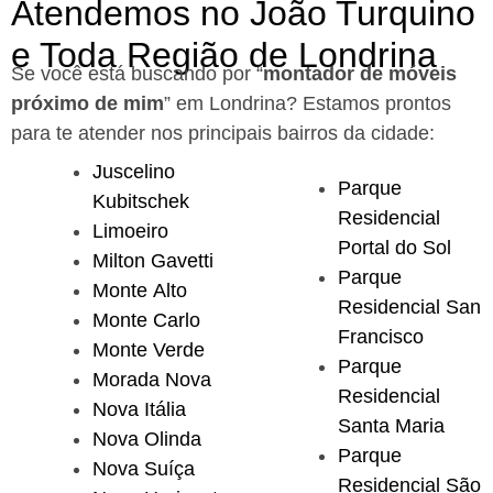
Atendemos no João Turquino
e Toda Região de Londrina
Se você está buscando por “
montador de móveis
próximo de mim
” em Londrina?
Estamos prontos
para te atender nos principais bairros da cidade:
Juscelino
Parque
Kubitschek
Residencial
Limoeiro
Portal do Sol
Milton Gavetti
Parque
Monte Alto
Residencial San
Monte Carlo
Francisco
Monte Verde
Parque
Morada Nova
Residencial
Nova Itália
Santa Maria
Nova Olinda
Parque
Nova Suíça
Residencial São