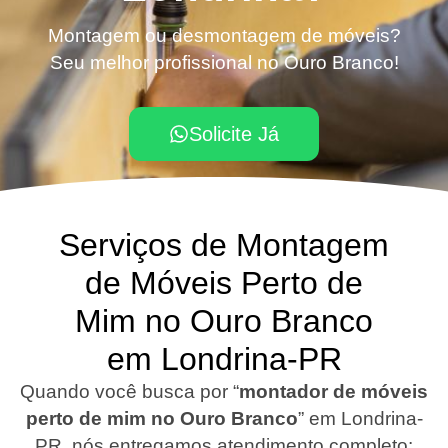
Montagem ou desmontagem de móveis?
Seu melhor profissional no Ouro Branco!
Solicite Já
Serviços de Montagem
de Móveis Perto de
Mim no Ouro Branco
em Londrina-PR
Quando você busca por “
montador de móveis
perto de mim no Ouro Branco
”
em Londrina-
PR
, nós entregamos atendimento completo: