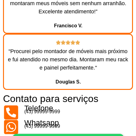
montaram meus móveis sem nenhum arranhão.
Excelente atendimento!”
Francisco V.
"Procurei pelo montador de móveis mais próximo
e fui atendido no mesmo dia. Montaram meu rack
e painel perfeitamente."
Douglas S.
Contato para serviços
Telefone
(43) 99999-9999
Whatsapp
(43) 99999-9999