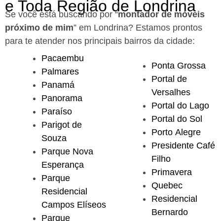
e Toda Região de Londrina
Se você está buscando por “
montador de móveis
próximo de mim
” em Londrina?
Estamos prontos
para te atender nos principais bairros da cidade:
Pacaembu
Ponta Grossa
Palmares
Portal de
Panamá
Versalhes
Panorama
Portal do Lago
Paraíso
Portal do Sol
Parigot de
Porto Alegre
Souza
Presidente Café
Parque Nova
Filho
Esperança
Primavera
Parque
Quebec
Residencial
Residencial
Campos Elíseos
Bernardo
Parque