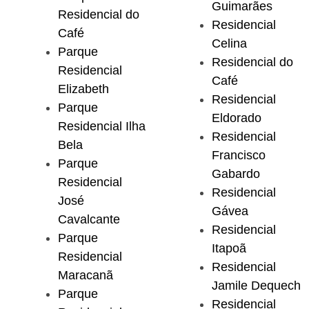
Guimarães
Residencial do
Residencial
Café
Celina
Parque
Residencial do
Residencial
Café
Elizabeth
Residencial
Parque
Eldorado
Residencial Ilha
Residencial
Bela
Francisco
Parque
Gabardo
Residencial
Residencial
José
Gávea
Cavalcante
Residencial
Parque
Itapoã
Residencial
Residencial
Maracanã
Jamile Dequech
Parque
Residencial