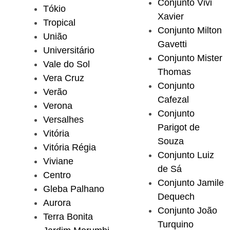
Conjunto Vivi
Tókio
Xavier
Tropical
Conjunto Milton
União
Gavetti
Universitário
Conjunto Mister
Vale do Sol
Thomas
Vera Cruz
Conjunto
Verão
Cafezal
Verona
Conjunto
Versalhes
Parigot de
Vitória
Souza
Vitória Régia
Conjunto Luiz
Viviane
de Sá
Centro
Conjunto Jamile
Gleba Palhano
Dequech
Aurora
Conjunto João
Terra Bonita
Turquino