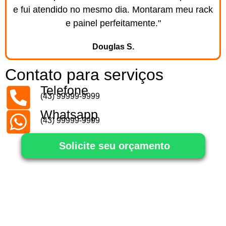
e fui atendido no mesmo dia. Montaram meu rack
e painel perfeitamente."
Douglas S.
Contato para serviços
Telefone
(43) 99999-9999
Whatsapp
(43) 99999-9999
Solicite seu orçamento