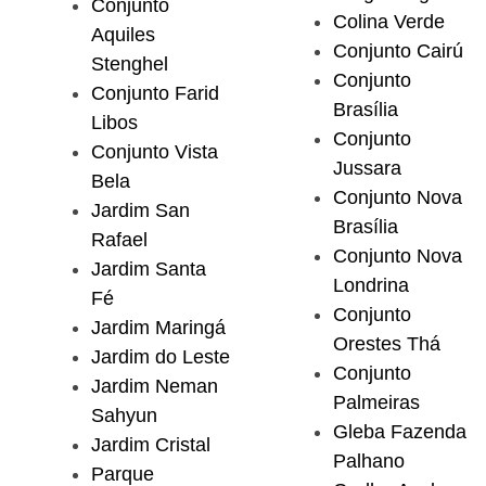
Conjunto
Colina Verde
Aquiles
Conjunto Cairú
Stenghel
Conjunto
Conjunto Farid
Brasília
Libos
Conjunto
Conjunto Vista
Jussara
Bela
Conjunto Nova
Jardim San
Brasília
Rafael
Conjunto Nova
Jardim Santa
Londrina
Fé
Conjunto
Jardim Maringá
Orestes Thá
Jardim do Leste
Conjunto
Jardim Neman
Palmeiras
Sahyun
Gleba Fazenda
Jardim Cristal
Palhano
Parque