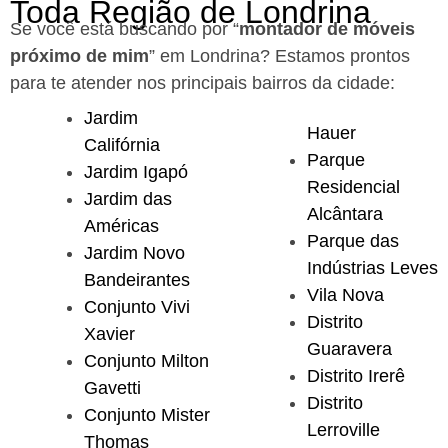
Toda Região de Londrina
Se você está buscando por “
montador de móveis
próximo de mim
” em Londrina?
Estamos prontos
para te atender nos principais bairros da cidade:
Jardim
Hauer
Califórnia
Parque
Jardim Igapó
Residencial
Jardim das
Alcântara
Américas
Parque das
Jardim Novo
Indústrias Leves
Bandeirantes
Vila Nova
Conjunto Vivi
Distrito
Xavier
Guaravera
Conjunto Milton
Distrito Irerê
Gavetti
Distrito
Conjunto Mister
Lerroville
Thomas