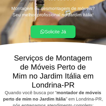
Montagem ou desmontagem de móveis?
Seu melhor profissional no Jardim Itália!
Solicite Já
Serviços de Montagem
de Móveis Perto de
Mim no Jardim Itália em
Londrina-PR
Quando você busca por “
montador de móveis
perto de mim no Jardim Itália
”
em Londrina-PR
,
nós entregamos atendimento completo: