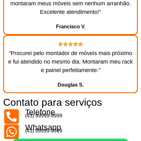
montaram meus móveis sem nenhum arranhão.
Excelente atendimento!”
Francisco V.
"Procurei pelo montador de móveis mais próximo
e fui atendido no mesmo dia. Montaram meu rack
e painel perfeitamente."
Douglas S.
Contato para serviços
Telefone
(43) 99999-9999
Whatsapp
(43) 99999-9999