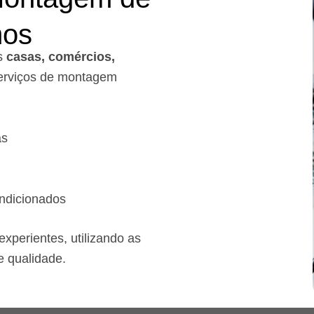
mos
s
casas, comércios,
rviços de montagem
as
ndicionados
xperientes, utilizando as
e qualidade.