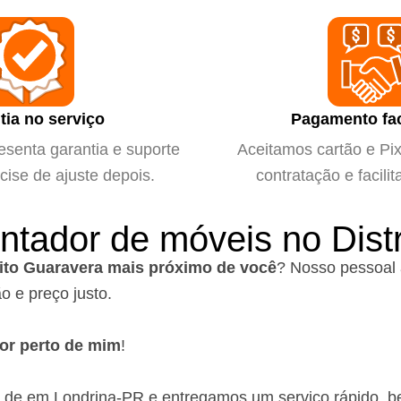
tia no serviço
Pagamento fac
esenta garantia e suporte
Aceitamos cartão e Pix 
cise de ajuste depois.
contratação e facilit
ntador de móveis no Dist
ito Guaravera mais próximo de você
?
Nosso pessoal 
o e preço justo.
or perto de mim
!
o de em Londrina-PR
e entregamos um serviço rápido, b