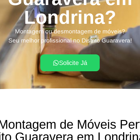
Londrina?
Montagem ou desmontagem de móveis?
Seu melhor profissional no Distrito Guaravera!
Solicite Já
 Montagem de Móveis Per
rito Guaravera em Londri