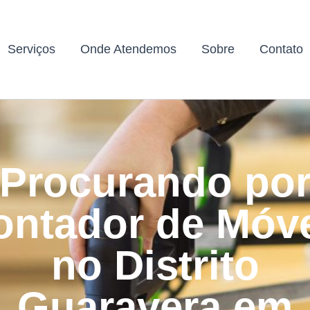
Serviços
Onde Atendemos
Sobre
Contato
Procurando po
ntador de Móv
no Distrito
Guaravera em