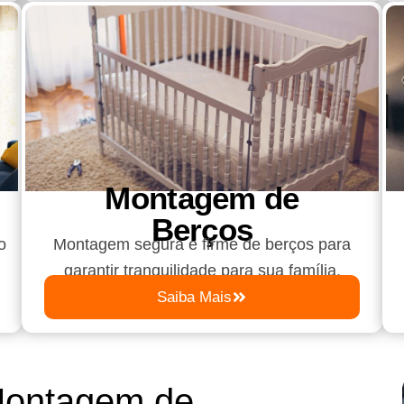
Montagem de
Berços
o
Montagem segura e firme de berços para
garantir tranquilidade para sua família.
Saiba Mais
Montagem de