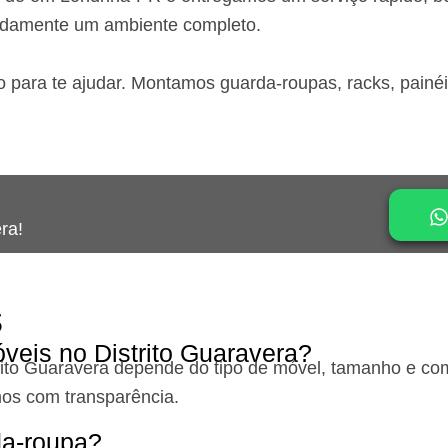
idamente um ambiente completo.
o para te ajudar. Montamos guarda-roupas, racks, painé
ra!
s
eis no Distrito Guaravera?
ito Guaravera
depende do tipo de móvel, tamanho e comp
os com transparência.
a-roupa?