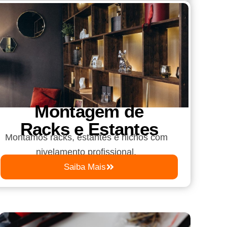
Montagem de
Racks e Estantes
Montamos racks, estantes e nichos com
nivelamento profissional.
Saiba Mais