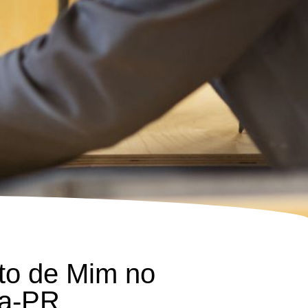
to de Mim no
na-PR