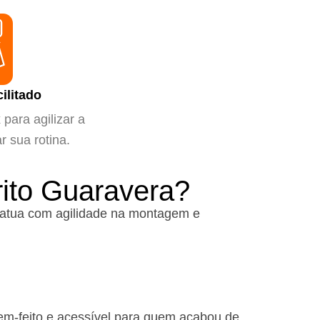
ilitado
para agilizar a
ar sua rotina.
rito Guaravera?
atua com agilidade na montagem e
em-feito e acessível para quem acabou de