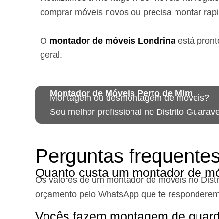
comprar móveis novos ou precisa montar rap
O
montador de móveis
Londrina
está
pront
geral.
Montador de Móveis Perto de Mim
Montagem ou desmontagem de móveis?
Seu melhor profissional no Distrito Guarave
Perguntas frequente
Quanto custa um montador de móv
Os valores de um montador de móveis no Distr
orçamento pelo WhatsApp que te responderem
Vocês fazem montagem de guard