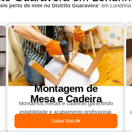
is perto de mim no Distrito Guaravera
”
em Londrina
Montagem de
Mesa e Cadeira
Montamos mesas e cadeiras garantindo
estabilidade e acabamento profissional.
Saiba Mais