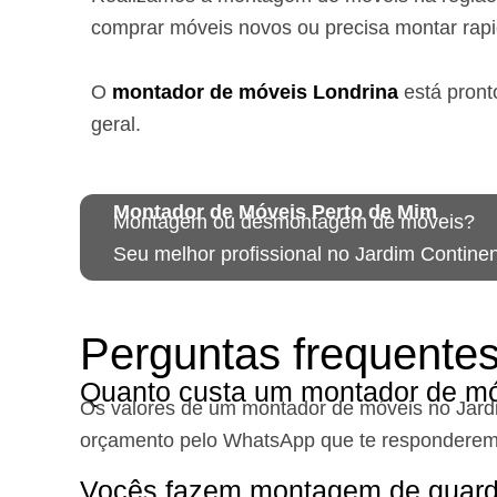
comprar móveis novos ou precisa montar rap
O
montador de móveis
Londrina
está
pront
geral.
Montador de Móveis Perto de Mim
Montagem ou desmontagem de móveis?
Seu melhor profissional no Jardim Continen
Perguntas frequente
Quanto custa um montador de mó
Os valores de um montador de móveis no Jard
orçamento pelo WhatsApp que te responderem
Vocês fazem montagem de guard