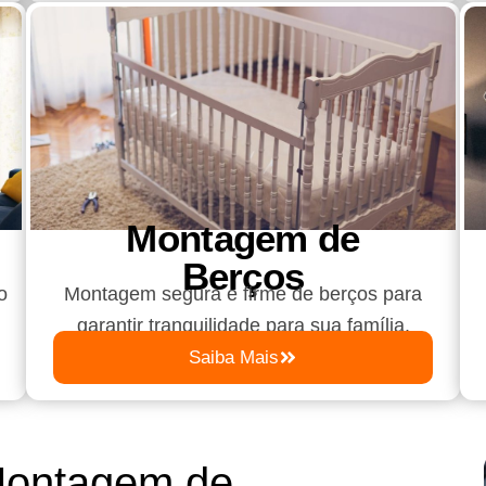
Montagem de
Berços
o
Montagem segura e firme de berços para
garantir tranquilidade para sua família.
Saiba Mais
Montagem de