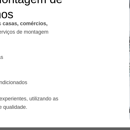
mos
s
casas, comércios,
rviços de montagem
as
ndicionados
xperientes, utilizando as
e qualidade.