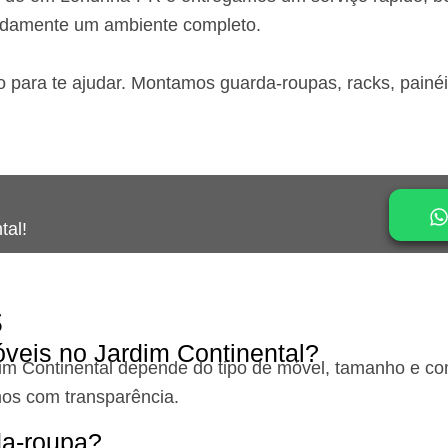
idamente um ambiente completo.
o para te ajudar. Montamos guarda-roupas, racks, painé
tal!
s
veis no Jardim Continental?
im Continental
depende do tipo de móvel, tamanho e com
os com transparência.
a-roupa?