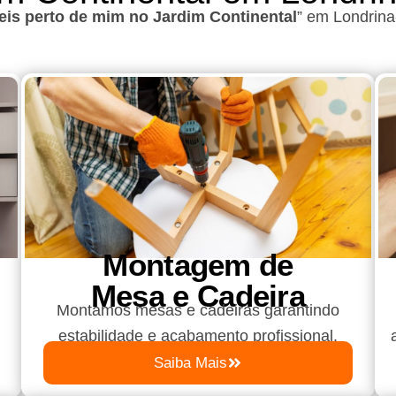
is perto de mim no Jardim Continental
”
em Londrin
Montagem de
Mesa e Cadeira
Montamos mesas e cadeiras garantindo
estabilidade e acabamento profissional.
Saiba Mais