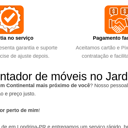
tia no serviço
Pagamento fac
esenta garantia e suporte
Aceitamos cartão e Pix 
cise de ajuste depois.
contratação e facilit
ntador de móveis no Jard
im Continental mais próximo de você
?
Nosso pessoal
o e preço justo.
or perto de mim
!
o de em Londrina-PR
e entregamos um serviço rápido, b