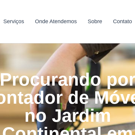
Serviços
Onde Atendemos
Sobre
Contato
Procurando po
ntador de Móv
no Jardim
Continental em