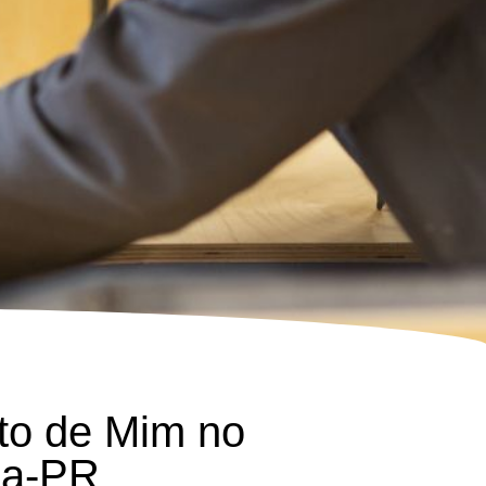
to de Mim no
na-PR