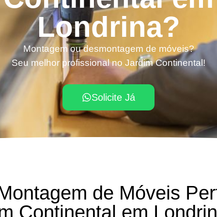
Londrina?
Montagem ou desmontagem de móveis?
Seu melhor profissional no Jardim Continental!
Solicite Já
 Montagem de Móveis Per
im Continental em Londri