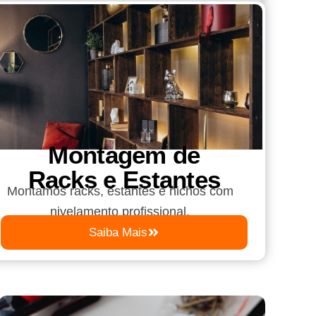
Montagem de
Racks e Estantes
Montamos racks, estantes e nichos com
nivelamento profissional.
Saiba Mais