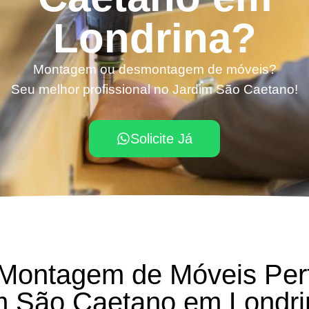
Londrina?
Montagem ou desmontagem de móveis?
Seu melhor profissional no Jardim São Caetano!
Solicite Já
 Montagem de Móveis Per
m São Caetano em Londr