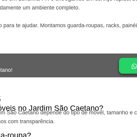
idamente um ambiente completo.
o para te ajudar. Montamos guarda-roupas, racks, painé
tano!
s
veis no Jardim São Caetano?
dim São Caetano
depende do tipo de móvel, tamanho e c
os com transparência.
a-roupa?