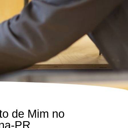
to de Mim no
ina-PR