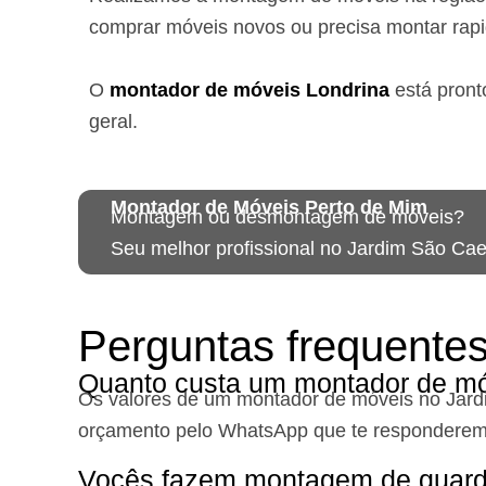
comprar móveis novos ou precisa montar rap
O
montador de móveis
Londrina
está
pront
geral.
Montador de Móveis Perto de Mim
Montagem ou desmontagem de móveis?
Seu melhor profissional no Jardim São Cae
Perguntas frequente
Quanto custa um montador de mó
Os valores de um montador de móveis no Jar
orçamento pelo WhatsApp que te responderem
Vocês fazem montagem de guard