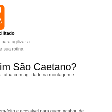
ilitado
para agilizar a
ar sua rotina.
dim São Caetano?
l atua com agilidade na montagem e
em-feito e acessível para quem acabou de