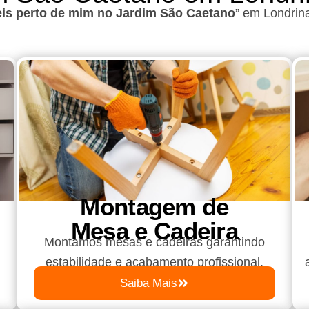
is perto de mim no Jardim São Caetano
”
em Londrin
Montagem de
Mesa e Cadeira
Montamos mesas e cadeiras garantindo
estabilidade e acabamento profissional.
Saiba Mais