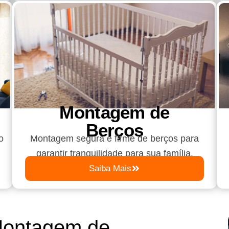
Montagem de
Berços
o
Montagem segura e firme de berços para
garantir tranquilidade para sua família.
Saiba Mais
Montagem de