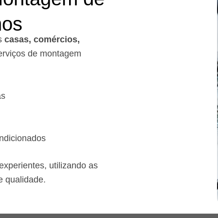
mos
s
casas, comércios,
rviços de montagem
as
ndicionados
xperientes, utilizando as
e qualidade.