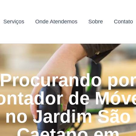
Serviços
Onde Atendemos
Sobre
Contato
Procurando po
ntador de Móv
no Jardim São
Caetano em