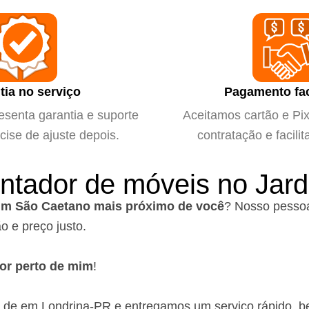
tia no serviço
Pagamento fac
esenta garantia e suporte
Aceitamos cartão e Pix 
cise de ajuste depois.
contratação e facilit
ontador de móveis no Jar
im São Caetano mais próximo de você
?
Nosso pessoa
o e preço justo.
or perto de mim
!
o de em Londrina-PR
e entregamos um serviço rápido, b