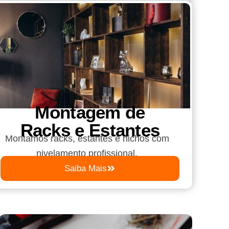
Montagem de
Racks e Estantes
Montamos racks, estantes e nichos com
nivelamento profissional.
Saiba Mais