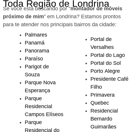
Toda Região de Londrina
Se você está buscando por “
montador de móveis
próximo de mim
” em Londrina?
Estamos prontos
para te atender nos principais bairros da cidade:
Palmares
Portal de
Panamá
Versalhes
Panorama
Portal do Lago
Paraíso
Portal do Sol
Parigot de
Porto Alegre
Souza
Presidente Café
Parque Nova
Filho
Esperança
Primavera
Parque
Quebec
Residencial
Residencial
Campos Elíseos
Bernardo
Parque
Guimarães
Residencial do