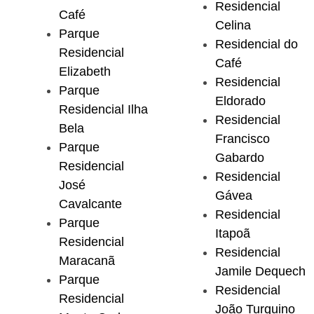
Residencial
Café
Celina
Parque
Residencial do
Residencial
Café
Elizabeth
Residencial
Parque
Eldorado
Residencial Ilha
Residencial
Bela
Francisco
Parque
Gabardo
Residencial
Residencial
José
Gávea
Cavalcante
Residencial
Parque
Itapoã
Residencial
Residencial
Maracanã
Jamile Dequech
Parque
Residencial
Residencial
João Turquino