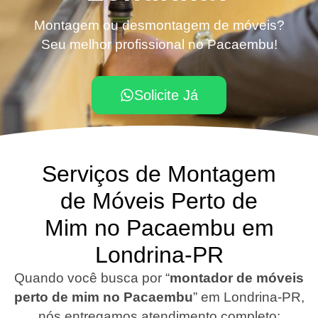
Montagem ou desmontagem de móveis?
Seu melhor profissional no Pacaembu!
Solicite Já
Serviços de Montagem
de Móveis Perto de
Mim no Pacaembu em
Londrina-PR
Quando você busca por “
montador de móveis
perto de mim no Pacaembu
”
em Londrina-PR
,
nós entregamos atendimento completo: