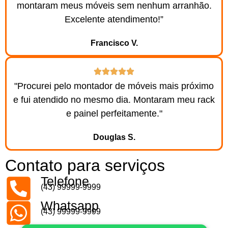
montaram meus móveis sem nenhum arranhão.
Excelente atendimento!”
Francisco V.
"Procurei pelo montador de móveis mais próximo
e fui atendido no mesmo dia. Montaram meu rack
e painel perfeitamente."
Douglas S.
Contato para serviços
Telefone
(43) 99999-9999
Whatsapp
(43) 99999-9999