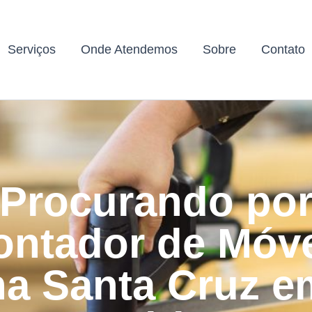
Serviços
Onde Atendemos
Sobre
Contato
Procurando po
ntador de Móv
na Santa Cruz e