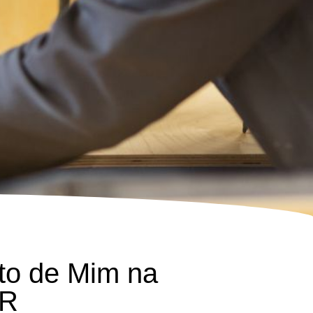
to de Mim na
PR