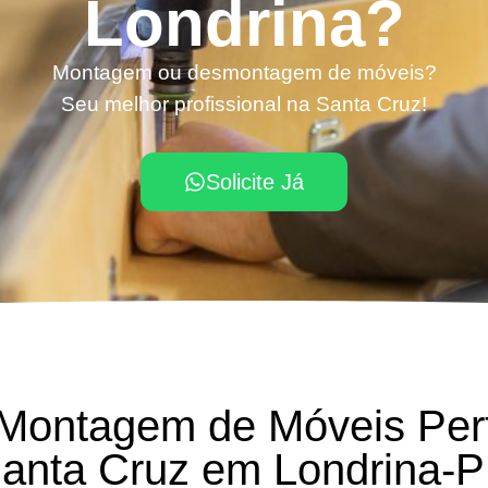
Londrina?
Montagem ou desmontagem de móveis?
Seu melhor profissional na Santa Cruz!
Solicite Já
 Montagem de Móveis Per
anta Cruz em Londrina-