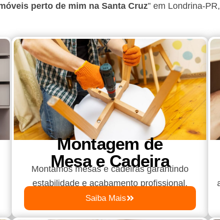
móveis perto de mim na Santa Cruz
”
em Londrina-PR
Montagem de
Mesa e Cadeira
Montamos mesas e cadeiras garantindo
estabilidade e acabamento profissional.
Saiba Mais