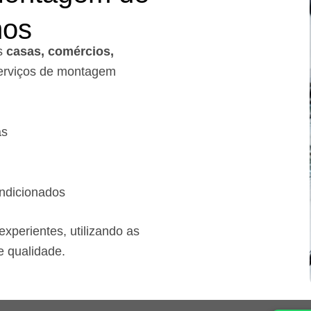
mos
s
casas, comércios,
rviços de montagem
as
ndicionados
xperientes, utilizando as
e qualidade.