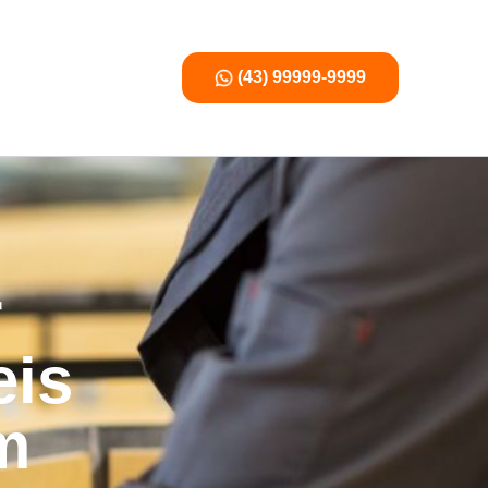
(43) 99999-9999
r
eis
m