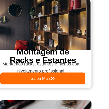
Montagem de
Racks e Estantes
Montamos racks, estantes e nichos com
nivelamento profissional.
Saiba Mais