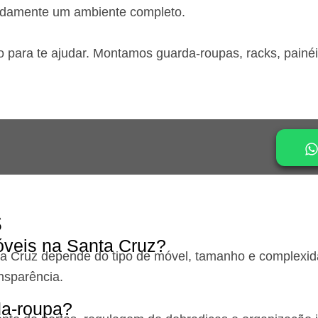
idamente um ambiente completo.
o para te ajudar. Montamos guarda-roupas, racks, painé
s
veis na Santa Cruz?
ta Cruz
depende do tipo de móvel, tamanho e complexida
nsparência.
a-roupa?