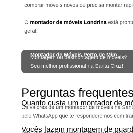
comprar móveis novos ou precisa montar rap
O
montador de móveis
Londrina
está
pront
geral.
Montador de Móveis Perto de Mim
Montagem ou desmontagem de móveis?
Seu melhor profissional na Santa Cruz!
Perguntas frequente
Quanto custa um montador de mó
Os valores de um montador de móveis na San
pelo WhatsApp que te responderemos com tra
Vocês fazem montagem de guard