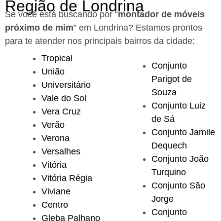
Região de Londrina
Se você está buscando por “
montador de móveis
próximo de mim
” em Londrina?
Estamos prontos
para te atender nos principais bairros da cidade:
Tropical
Conjunto
União
Parigot de
Universitário
Souza
Vale do Sol
Conjunto Luiz
Vera Cruz
de Sá
Verão
Conjunto Jamile
Verona
Dequech
Versalhes
Conjunto João
Vitória
Turquino
Vitória Régia
Conjunto São
Viviane
Jorge
Centro
Conjunto
Gleba Palhano