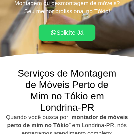
Montagem ou desmontagem de móveis?
Seu melhor profissional no Tókio!
Solicite Já
Serviços de Montagem
de Móveis Perto de
Mim no Tókio em
Londrina-PR
Quando você busca por “
montador de móveis
perto de mim no Tókio
”
em Londrina-PR
, nós
entregamos atendimento completo: