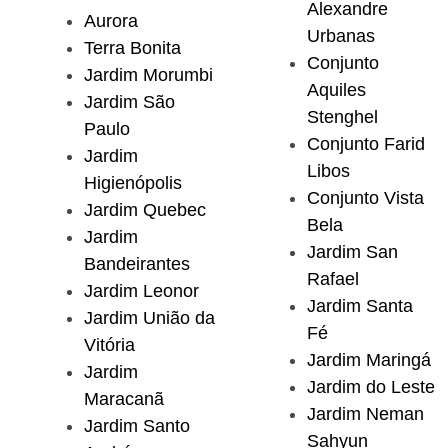
Alexandre
Aurora
Urbanas
Terra Bonita
Conjunto
Jardim Morumbi
Aquiles
Jardim São
Stenghel
Paulo
Conjunto Farid
Jardim
Libos
Higienópolis
Conjunto Vista
Jardim Quebec
Bela
Jardim
Jardim San
Bandeirantes
Rafael
Jardim Leonor
Jardim Santa
Jardim União da
Fé
Vitória
Jardim Maringá
Jardim
Jardim do Leste
Maracanã
Jardim Neman
Jardim Santo
Sahyun