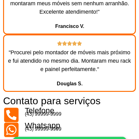
montaram meus móveis sem nenhum arranhão.
Excelente atendimento!”
Francisco V.
"Procurei pelo montador de móveis mais próximo
e fui atendido no mesmo dia. Montaram meu rack
e painel perfeitamente."
Douglas S.
Contato para serviços
Telefone
(43) 99999-9999
Whatsapp
(43) 99999-9999