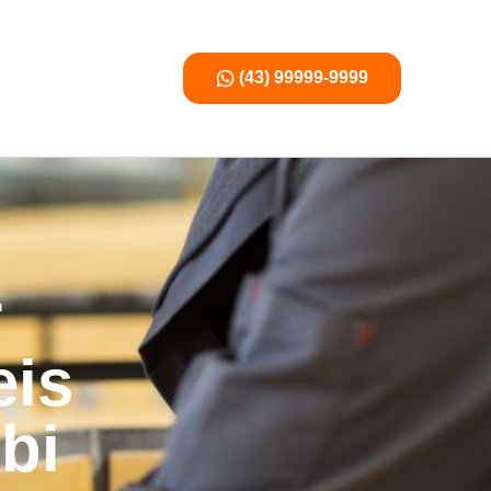
(43) 99999-9999
r
eis
bi