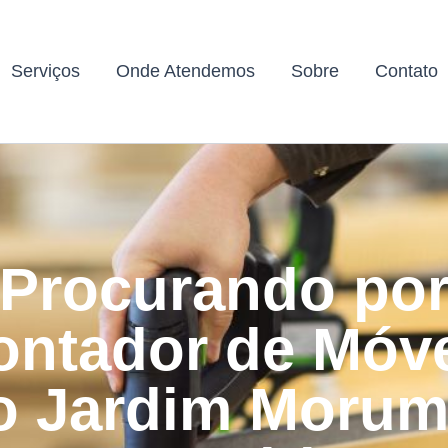
Serviços
Onde Atendemos
Sobre
Contato
Procurando po
ntador de Móv
o Jardim Morum