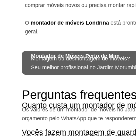
comprar móveis novos ou precisa montar rap
O
montador de móveis
Londrina
está
pront
geral.
Montador de Móveis Perto de Mim
Montagem ou desmontagem de móveis?
Seu melhor profissional no Jardim Morumbi
Perguntas frequente
Quanto custa um montador de m
Os valores de um montador de móveis no Jar
orçamento pelo WhatsApp que te responderem
Vocês fazem montagem de guard