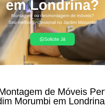
em Londrina?
Montagem ou desmontagem de móveis?
Seu melhor profissional no Jardim Morumbi!
Solicite Já
 Montagem de Móveis Per
dim Morumbi em Londrin