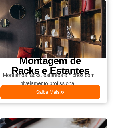
Montagem de
Racks e Estantes
Montamos racks, estantes e nichos com
nivelamento profissional.
Saiba Mais