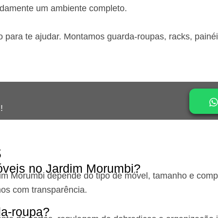
idamente um ambiente completo.
o para te ajudar. Montamos guarda-roupas, racks, painé
!
s
óveis no Jardim Morumbi?
dim Morumbi
depende do tipo de móvel, tamanho e comple
os com transparência.
a-roupa?