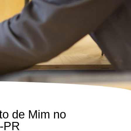
to de Mim no
a-PR