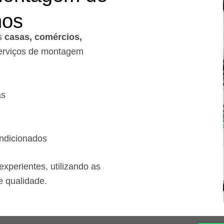
mos
s
casas, comércios,
rviços de montagem
as
ndicionados
xperientes, utilizando as
e qualidade.