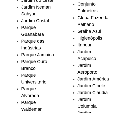
Jardim do Leste
Conjunto
Jardim Neman
Palmeiras
Sahyun
Gleba Fazenda
Jardim Cristal
Palhano
Parque
Gralha Azul
Guanabara
Higienópolis
Parque das
Itapoan
Indústrias
Jardim
Parque Jamaica
Acapulco
Parque Ouro
Jardim
Branco
Aeroporto
Parque
Jardim América
Universitário
Jardim Cibele
Parque
Jardim Claudia
Alvorada
Jardim
Parque
Columbia
Waldemar