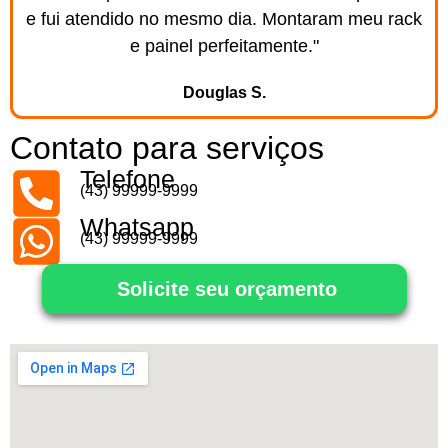
e fui atendido no mesmo dia. Montaram meu rack
e painel perfeitamente."
Douglas S.
Contato para serviços
Telefone
(43) 99999-9999
Whatsapp
(43) 99999-9999
Solicite seu orçamento