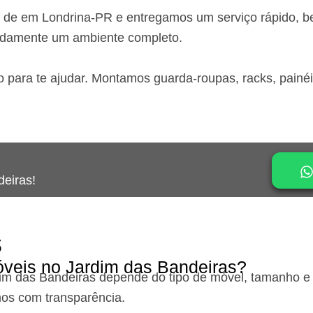
o de em Londrina-PR
e entregamos um serviço rápido, b
idamente um ambiente completo.
o para te ajudar. Montamos guarda-roupas, racks, painé
deiras!
s
veis no Jardim das Bandeiras?
im das Bandeiras
depende do tipo de móvel, tamanho e 
os com transparência.