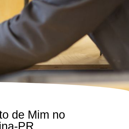
to de Mim no
rina-PR