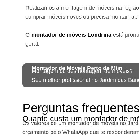
Realizamos a montagem de móveis na regiã
comprar móveis novos ou precisa montar rap
O
montador de móveis
Londrina
está
pront
geral.
Montador de Móveis Perto de Mim
Montagem ou desmontagem de móveis?
Seu melhor profissional no Jardim das Ban
Perguntas frequente
Quanto custa um montador de mó
Os valores de um montador de móveis no Jard
orçamento pelo WhatsApp que te responderem