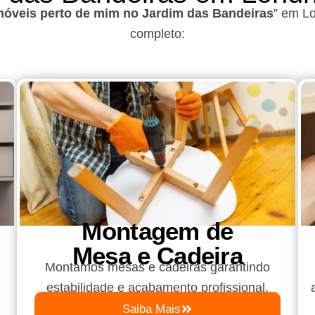
óveis perto de mim no Jardim das Bandeiras
”
em Lo
completo:
Montagem de
Mesa e Cadeira
Montamos mesas e cadeiras garantindo
estabilidade e acabamento profissional.
Saiba Mais