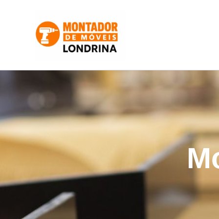
Ir
para
o
conteúdo
Mo