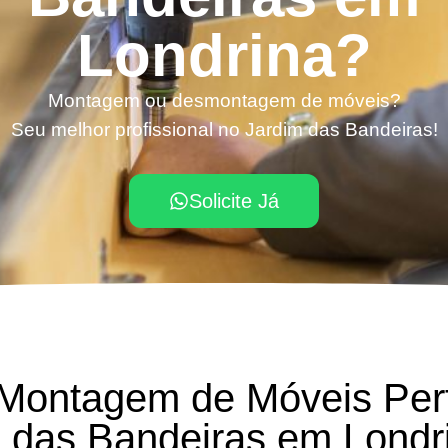
Londrina?
Montagem ou desmontagem de móveis?
Seu melhor profissional no Jardim das Bandeiras!
Solicite Já
 Montagem de Móveis Per
 das Bandeiras em Lond