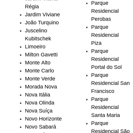
Parque
Régia
Residencial
Jardim Viviane
Perobas
João Turquino
Parque
Juscelino
Residencial
Kubitschek
Piza
Limoeiro
Parque
Milton Gavetti
Residencial
Monte Alto
Portal do Sol
Monte Carlo
Parque
Monte Verde
Residencial San
Morada Nova
Francisco
Nova Itália
Parque
Nova Olinda
Residencial
Nova Suíça
Santa Maria
Novo Horizonte
Parque
Novo Sabará
Residencial São