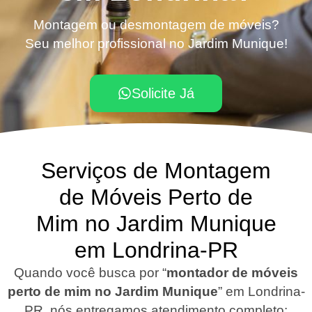
Montagem ou desmontagem de móveis?
Seu melhor profissional no Jardim Munique!
Solicite Já
Serviços de Montagem
de Móveis Perto de
Mim no Jardim Munique
em Londrina-PR
Quando você busca por “
montador de móveis
perto de mim no Jardim Munique
”
em Londrina-
PR
, nós entregamos atendimento completo: