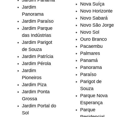
Jardim Panamá
Nova Suíça
Jardim
Novo Horizonte
Panorama
Novo Sabará
Jardim Paraíso
Novo São Jorge
Jardim Parque
Novo Sol
das Indústrias
Ouro Branco
Jardim Parigot
Pacaembu
de Souza
Palmares
Jardim Patrícia
Panamá
Jardim Pérola
Panorama
Jardim
Paraíso
Pioneiros
Parigot de
Jardim Piza
Souza
Jardim Ponta
Parque Nova
Grossa
Esperança
Jardim Portal do
Parque
Sol
Residencial