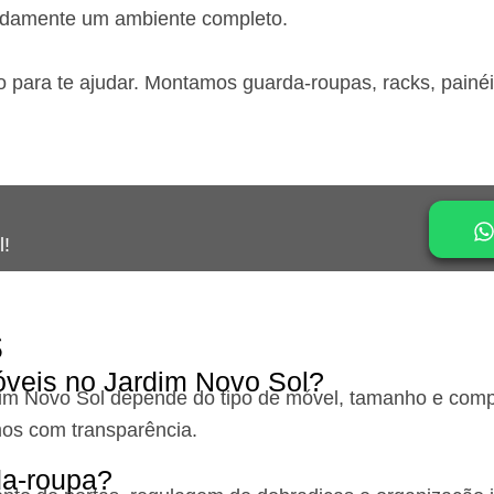
idamente um ambiente completo.
o para te ajudar. Montamos guarda-roupas, racks, painé
l!
s
veis no Jardim Novo Sol?
im Novo Sol
depende do tipo de móvel, tamanho e compl
os com transparência.
a-roupa?