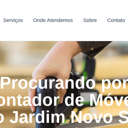
Serviços
Onde Atendemos
Sobre
Contato
Procurando po
ntador de Móv
o Jardim Novo S