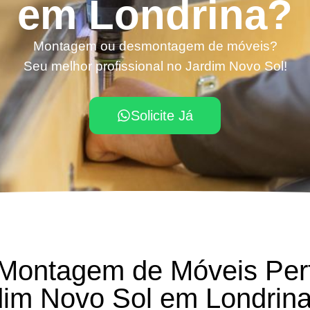
em Londrina?
Montagem ou desmontagem de móveis?
Seu melhor profissional no Jardim Novo Sol!
Solicite Já
 Montagem de Móveis Per
dim Novo Sol em Londrin