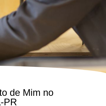
to de Mim no
a-PR