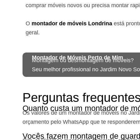
comprar móveis novos ou precisa montar rap
O
montador de móveis
Londrina
está
pront
geral.
Montador de Móveis Perto de Mim
Montagem ou desmontagem de móveis?
Seu melhor profissional no Jardim Novo So
Perguntas frequente
Quanto custa um montador de mó
Os valores de um montador de móveis no Jard
orçamento pelo WhatsApp que te responderem
Vocês fazem montagem de guard