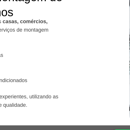
mos
s
casas, comércios,
rviços de montagem
as
ndicionados
xperientes, utilizando as
e qualidade.