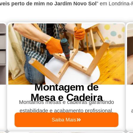
eis perto de mim no Jardim Novo Sol
”
em Londrina
Montagem de
Mesa e Cadeira
Montamos mesas e cadeiras garantindo
estabilidade e acabamento profissional.
Saiba Mais