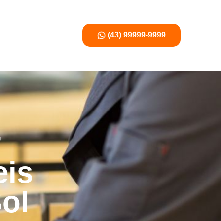
(43) 99999-9999
r
eis
ol