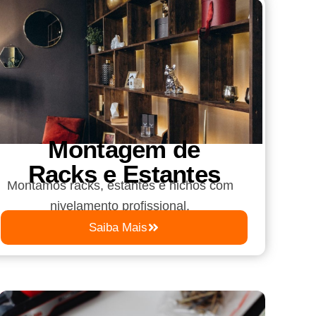
Montagem de
Racks e Estantes
Montamos racks, estantes e nichos com
nivelamento profissional.
Saiba Mais