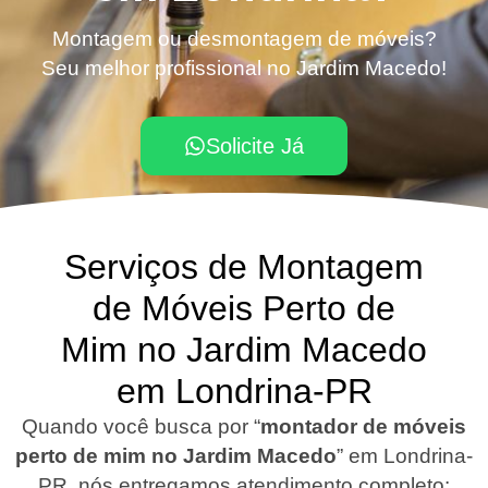
Montagem ou desmontagem de móveis?
Seu melhor profissional no Jardim Macedo!
Solicite Já
Serviços de Montagem
de Móveis Perto de
Mim no Jardim Macedo
em Londrina-PR
Quando você busca por “
montador de móveis
perto de mim no Jardim Macedo
”
em Londrina-
PR
, nós entregamos atendimento completo: