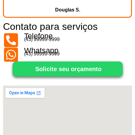
Douglas S.
Contato para serviços
Telefone
(43) 99999-9999
Whatsapp
(43) 99999-9999
Solicite seu orçamento