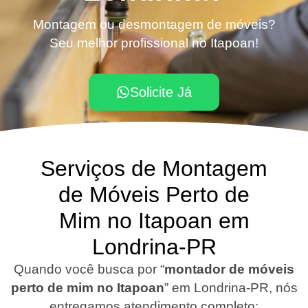
Montagem ou desmontagem de móveis?
Seu melhor profissional no Itapoan!
Solicite Já
Serviços de Montagem
de Móveis Perto de
Mim no Itapoan em
Londrina-PR
Quando você busca por “
montador de móveis
perto de mim no Itapoan
”
em Londrina-PR
, nós
entregamos atendimento completo: