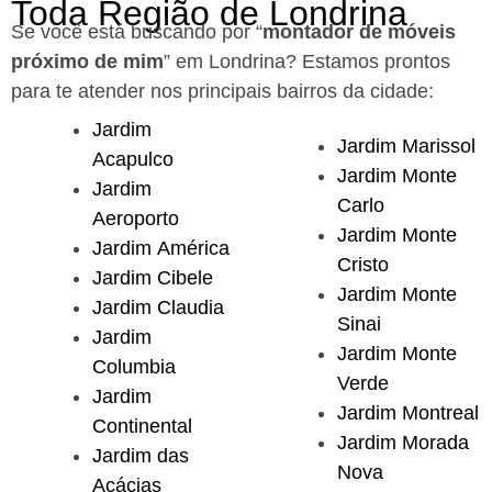
Toda Região de Londrina
Se você está buscando por “
montador de móveis
próximo de mim
” em Londrina?
Estamos prontos
para te atender nos principais bairros da cidade:
Jardim
Jardim Marissol
Acapulco
Jardim Monte
Jardim
Carlo
Aeroporto
Jardim Monte
Jardim América
Cristo
Jardim Cibele
Jardim Monte
Jardim Claudia
Sinai
Jardim
Jardim Monte
Columbia
Verde
Jardim
Jardim Montreal
Continental
Jardim Morada
Jardim das
Nova
Acácias