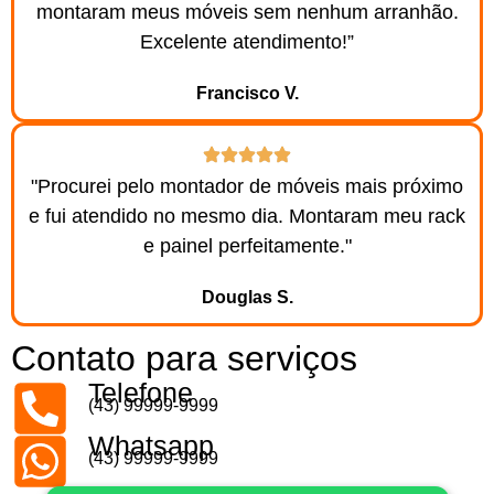
montaram meus móveis sem nenhum arranhão.
Excelente atendimento!”
Francisco V.
"Procurei pelo montador de móveis mais próximo
e fui atendido no mesmo dia. Montaram meu rack
e painel perfeitamente."
Douglas S.
Contato para serviços
Telefone
(43) 99999-9999
Whatsapp
(43) 99999-9999