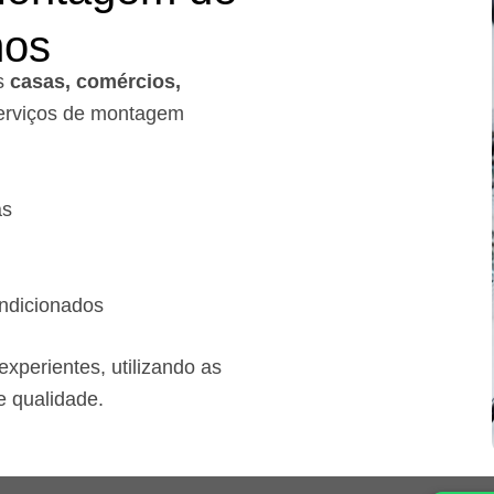
mos
s
casas, comércios,
rviços de montagem
as
ndicionados
xperientes, utilizando as
e qualidade.