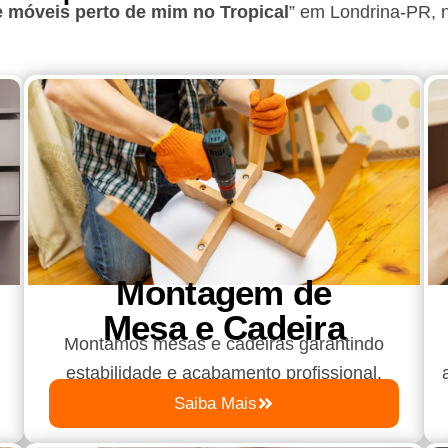
 móveis perto de mim no Tropical
”
em Londrina-PR
, 
Montagem de
Mesa e Cadeira
Montamos mesas e cadeiras garantindo
estabilidade e acabamento profissional.
Saiba Mais