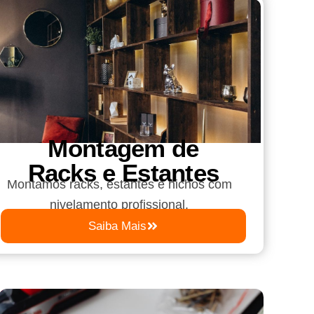
Montagem de
Racks e Estantes
Montamos racks, estantes e nichos com
nivelamento profissional.
Saiba Mais