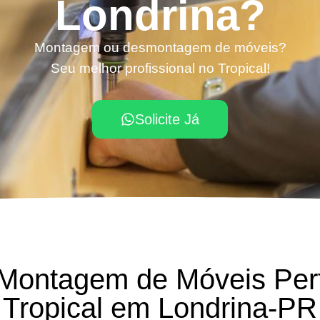
Londrina?
Montagem ou desmontagem de móveis?
Seu melhor profissional no Tropical!
Solicite Já
 Montagem de Móveis Per
Tropical em Londrina-PR