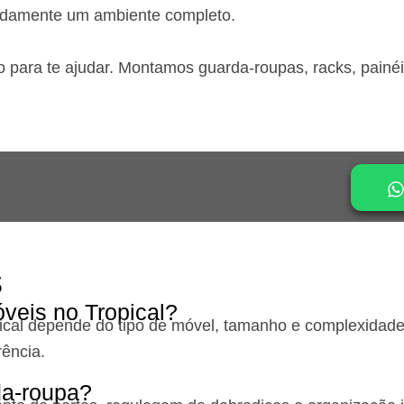
idamente um ambiente completo.
o para te ajudar. Montamos guarda-roupas, racks, painé
s
veis no Tropical?
ical
depende do tipo de móvel, tamanho e complexidade.
ência.
a-roupa?