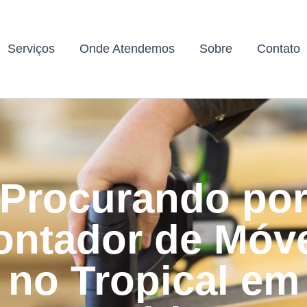
Serviços
Onde Atendemos
Sobre
Contato
Procurando po
ntador de Móv
no Tropical em