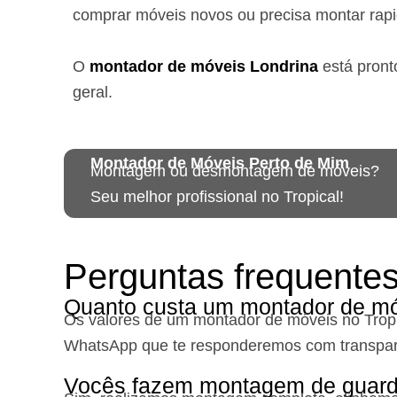
comprar móveis novos ou precisa montar rap
O
montador de móveis
Londrina
está
pront
geral.
Montador de Móveis Perto de Mim
Montagem ou desmontagem de móveis?
Seu melhor profissional no Tropical!
Perguntas frequente
Quanto custa um montador de mó
Os valores de um montador de móveis no Trop
WhatsApp que te responderemos com transpar
Vocês fazem montagem de guard