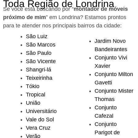
Toda Região de Londrina
Se você está buscando por “
montador de móveis
próximo de mim
” em Londrina?
Estamos prontos
para te atender nos principais bairros da cidade:
São Luiz
Jardim Novo
São Marcos
Bandeirantes
São Paulo
Conjunto Vivi
São Vicente
Xavier
Shangri-lá
Conjunto Milton
Teixeirinha
Gavetti
Tókio
Conjunto Mister
Tropical
Thomas
União
Conjunto
Universitário
Cafezal
Vale do Sol
Conjunto
Vera Cruz
Parigot de
Verão