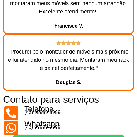
montaram meus móveis sem nenhum arranhão.
Excelente atendimento!”
Francisco V.
"Procurei pelo montador de móveis mais próximo
e fui atendido no mesmo dia. Montaram meu rack
e painel perfeitamente."
Douglas S.
Contato para serviços
Telefone
(43) 99999-9999
Whatsapp
(43) 99999-9999