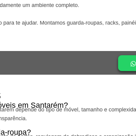
idamente um ambiente completo.
o para te ajudar. Montamos guarda-roupas, racks, painé
s
óveis em Santarém?
ntarém
depende do tipo de móvel, tamanho e complexidad
nsparência.
a-roupa?