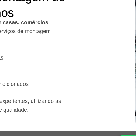
mos
s
casas, comércios,
rviços de montagem
as
ndicionados
xperientes, utilizando as
e qualidade.