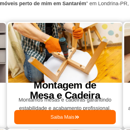
móveis perto de mim em Santarém
”
em Londrina-PR
,
Montagem de
Mesa e Cadeira
Montamos mesas e cadeiras garantindo
estabilidade e acabamento profissional.
Saiba Mais