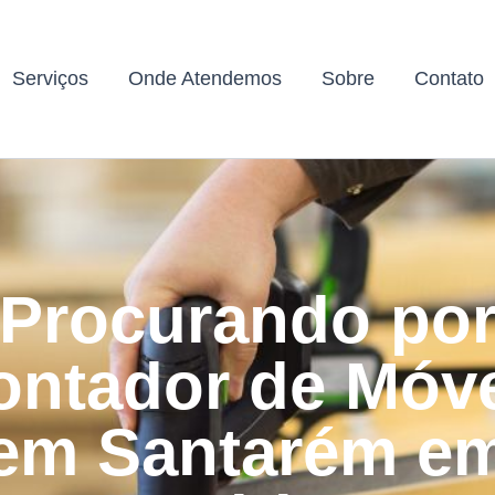
Serviços
Onde Atendemos
Sobre
Contato
Procurando po
ntador de Móv
em Santarém e