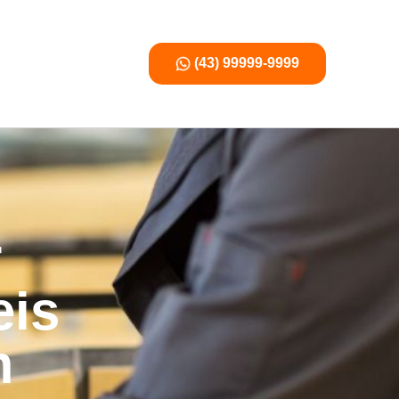
(43) 99999-9999
r
eis
m