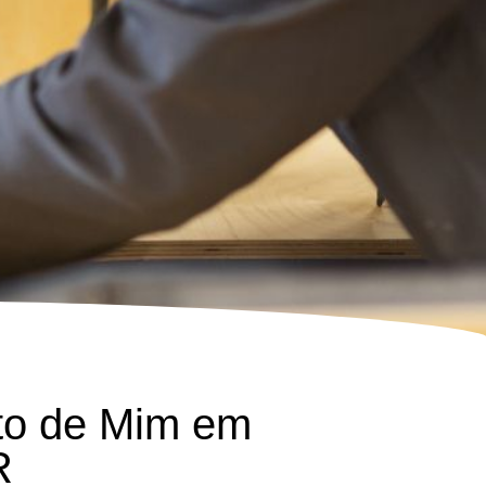
to de Mim em
R