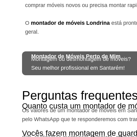
comprar móveis novos ou precisa montar rap
O
montador de móveis
Londrina
está
pront
geral.
Montador de Móveis Perto de Mim
Montagem ou desmontagem de móveis?
Seu melhor profissional em Santarém!
Perguntas frequente
Quanto custa um montador de m
Os valores de um montador de móveis em Sa
pelo WhatsApp que te responderemos com tra
Vocês fazem montagem de guard