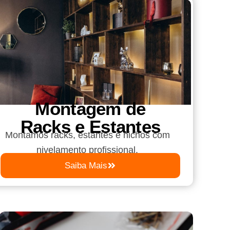
Montagem de
Racks e Estantes
Montamos racks, estantes e nichos com
nivelamento profissional.
Saiba Mais