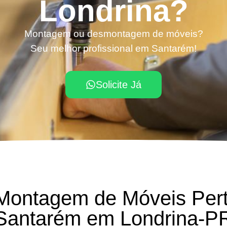
Londrina?
Montagem ou desmontagem de móveis?
Seu melhor profissional em Santarém!
Solicite Já
 Montagem de Móveis Per
Santarém em Londrina-P